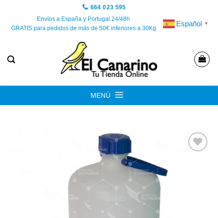
Saltar
664 023 595
al
Envíos a España y Portugal 24/48h
Español
▼
GRATIS para pedidos de más de 50€ inferiores a 30Kg
contenido
MENÚ
Añadir
a la
lista de
deseos