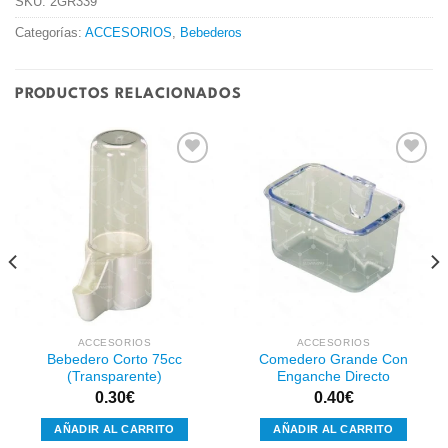
SKU:
2GR339
Categorías:
ACCESORIOS
,
Bebederos
PRODUCTOS RELACIONADOS
Añadir
Añadir
a la
a la
lista de
lista de
deseos
deseos
ACCESORIOS
ACCESORIOS
Bebedero Corto 75cc
Comedero Grande Con
(Transparente)
Enganche Directo
0.30
€
0.40
€
AÑADIR AL CARRITO
AÑADIR AL CARRITO