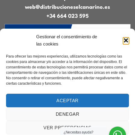
web@distribucioneselcanarino.es
+34 664 023 595
Gestionar el consentimiento de
las cookies
Para ofrecer las mejores experiencias, utilizamos tecnologías como las
cookies para almacenar y/o acceder a la información del dispositivo. El
consentimiento de estas tecnologías nos permitirá procesar datos como el
Contacto
|
Incidencias
|
Devoluciones
|
comportamiento de navegación o las identificaciones únicas en este sitio.
Condiciones generales
No consentir o retirar el consentimiento, puede afectar negativamente a
ciertas características y funciones.
Diseñado por
CreacionesDigitales.es
ACEPTAR
DENEGAR
Aviso legal
|
Política de privacidad
|
Cookies
Copyright 2026 ©
Elcanarino.com pertenece al grupo Distribuciones el
VER PREFERENCIAS
Canarino SL
¿Necesitas ayuda?