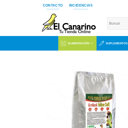
Saltar
CONTACTO
INCIDENCIAS
al
contenido
ALIMENTACIÓN
SUPLEMENTOS
Añad
a l
lista
dese