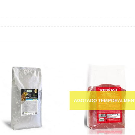
Añadir
Aña
a la
a l
lista de
lista
deseos
des