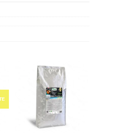
dir
Añadir
a
a la
 de
lista de
eos
deseos