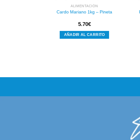
NTACIÓN
ALIMENTACIÓN
ca Profesional 1kg
Cardo Mariano 1kg – Pineta
neta
95
€
5.70
€
AL CARRITO
AÑADIR AL CARRITO