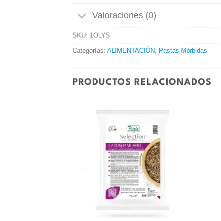
Valoraciones (0)
SKU:
1OLYS
Categorías:
ALIMENTACIÓN
,
Pastas Mórbidas
PRODUCTOS RELACIONADOS
Añadir
Añadir
a la
a la
lista de
lista de
deseos
deseos