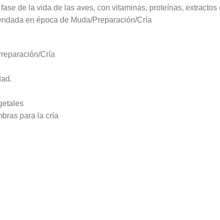
 fase de la vida de las aves, con vitaminas, proteínas, extract
mendada en época de Muda/Preparación/Cría
eparación/Cría
dad.
getales
mbras para la cría