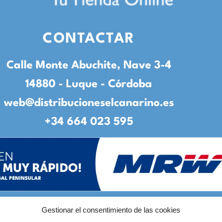
CONTACTAR
Calle Monte Abuchite, Nave 3-4
14880 - Luque - Córdoba
web@distribucioneselcanarino.es
+34 664 023 595
Gestionar el consentimiento de las cookies
to
|
Incidencias
|
Devoluciones
|
Condiciones g