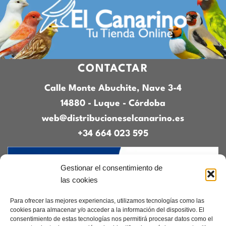
CONTACTAR
Calle Monte Abuchite, Nave 3-4
14880 - Luque - Córdoba
web@distribucioneselcanarino.es
+34 664 023 595
Gestionar el consentimiento de
las cookies
Para ofrecer las mejores experiencias, utilizamos tecnologías como las
cookies para almacenar y/o acceder a la información del dispositivo. El
consentimiento de estas tecnologías nos permitirá procesar datos como el
Contacto
|
Incidencias
|
Devoluciones
|