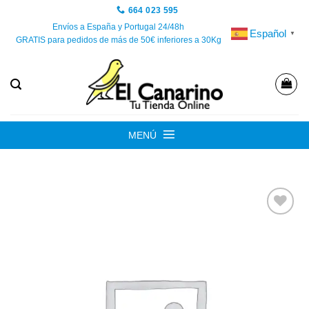
Saltar
664 023 595
al
Envíos a España y Portugal 24/48h
Español
▼
GRATIS para pedidos de más de 50€ inferiores a 30Kg
contenido
MENÚ
Añadir
a la
lista de
deseos